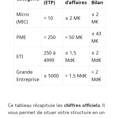
(ETP)
d’affaires
Bilan
Micro
≤ 2
< 10
≤ 2 M€
(MIC)
M€
≤ 43
PME
< 250
< 50 M€
M€
250 à
≤ 1,5
≤ 2
ETI
4999
Md€
Md€
Grande
> 2
≥ 5000
> 1,5 Md€
Entreprise
Md€
Ce tableau récapitule les
chiffres officiels
. Il
vous permet de situer votre structure en un