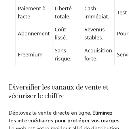
Paiement à
Liberté
Cash
Test
l’acte
totale.
immédiat.
Coût
Revenus
Abonnement
Pour 
lissé.
stables.
Sans
Acquisition
Freemium
Servi
risque.
forte.
Diversifier les canaux de vente et
sécuriser le chiffre
Déployez la vente directe en ligne.
Éliminez
les intermédiaires pour protéger vos marges
.
Le web est votre meilleur allié de distribution.