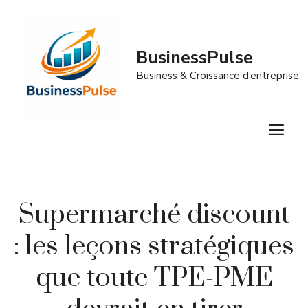
Aller
au
contenu
BusinessPulse
Business & Croissance d’entreprise
M
Supermarché discount
: les leçons stratégiques
que toute TPE-PME