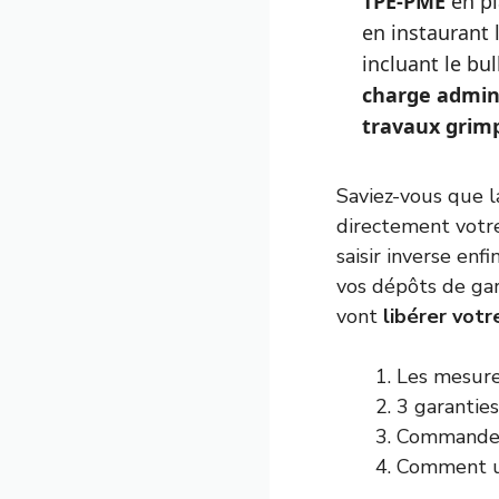
TPE-PME
en pl
en instaurant 
incluant le bu
charge admini
travaux grimp
Saviez-vous que l
directement votre 
saisir inverse en
vos dépôts de gar
vont
libérer votr
Les mesure
3 garanties
Commande p
Comment ut