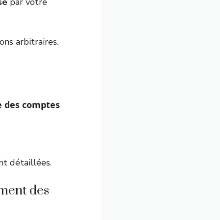
sé
par votre
ns arbitraires.
ure des comptes
nt détaillées.
ment des