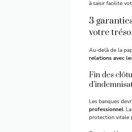
à saisir facilite v
3 garantie
votre tréso
Au-delà de la pape
relations avec le
Fin des clôt
d’indemnisa
Les banques dev
professionnel
. L
protection vitale