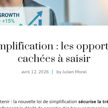
mplification : les oppor
cachées à saisir
avril 12, 2026
by Julien Morel
etenir : la nouvelle loi de simplification
sécurise la tr