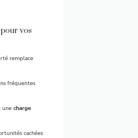
 pour vos
larté remplace
ins fréquentes
st une
charge
pportunités cachées