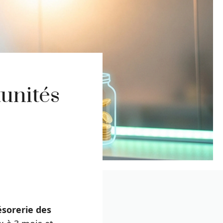
tunités
ésorerie des