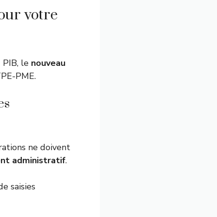
our votre
 PIB, le
nouveau
 TPE-PME.
es
rations ne doivent
nt administratif
.
e saisies