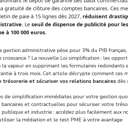
afonnant le dépôt de garantie des baux commerciaux
la gratuité de clôture des comptes bancaires. Ces me
lletin de paie à 15 lignes dès 2027,
réduisent drasti
strative
. Le
seuil de dispense de publicité pour l
e à 100 000 euros
.
a gestion administrative pèse pour 3% du PIB français, 
croissance ? La nouvelle Loi simplification : les oppor
fin la vapeur en supprimant les formulaires redondants 
antie à trois mois. Cet article décrypte comment ces 
e trésorerie et sécuriser vos relations bancaires
dès 
s de simplification immédiates pour votre gestion quo
 bancaires et contractuelles pour sécuriser votre tréso
ublique et industrie : accédez plus facilement aux 
iliser la médiation et le test PME à votre avantage