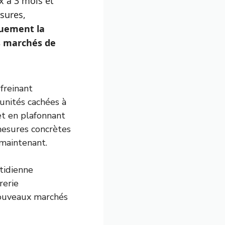
 à 3 mois et
sures,
quement la
es marchés de
freinant
tunités cachées à
et en plafonnant
mesures concrètes
maintenant.
tidienne
rerie
nouveaux marchés