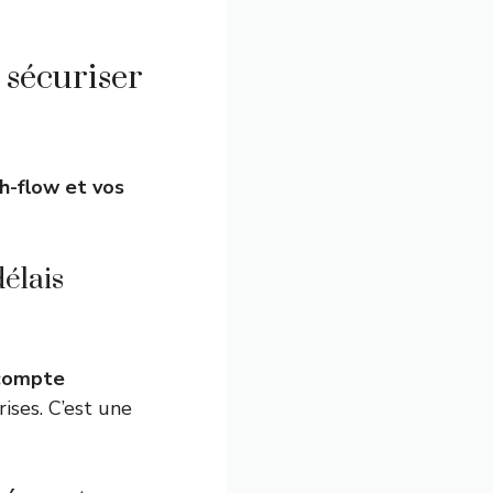
 sécuriser
h-flow et vos
élais
e compte
ises. C’est une