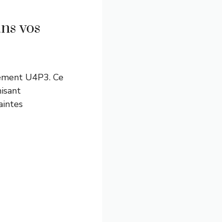
ns vos
sement U4P3. Ce
isant
aintes