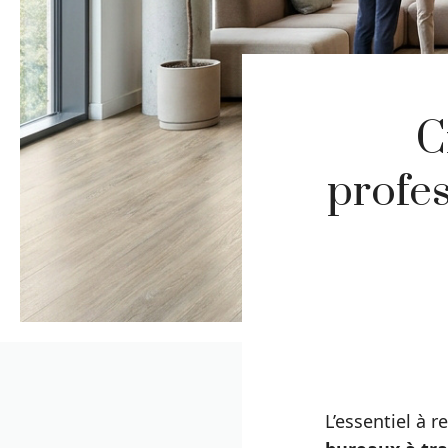
C
profes
L’essentiel à r