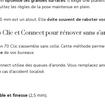
ein
optimise les grandes surfaces
. Il exige une planéi
ultez les règles de la
pose maintenue en plein
.
50 mm est un atout. Elle
évite souvent de raboter vo
s Clic et Connect pour rénover sans s’a
on 70 Clic
s’assemble sans colle. Cette méthode perm
te
de vos bureaux.
nnect utilise des queues d’aronde. Vous remplacez ains
 cas d’accident localisé.
ble et finesse
(2,5 mm).