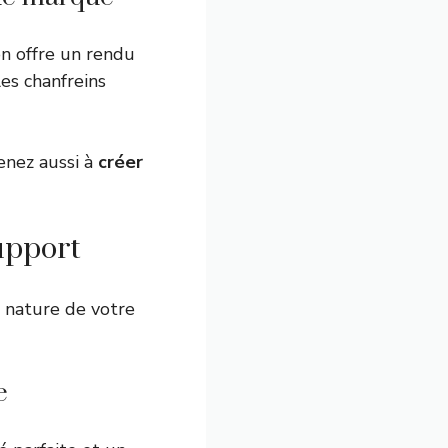
on offre un rendu
les chanfreins
renez aussi à
créer
upport
 nature de votre
e