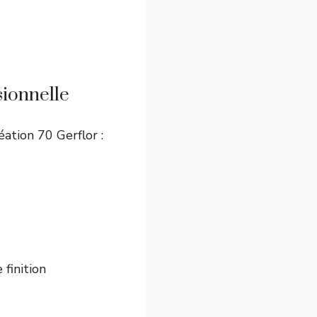
sionnelle
éation 70 Gerflor :
 finition