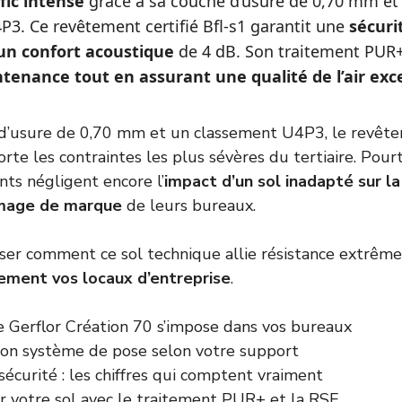
fic intense
grâce à sa couche d’usure de 0,70 mm et
3. Ce revêtement certifié Bfl-s1 garantit une
sécuri
un confort acoustique
de 4 dB. Son traitement PUR
tenance tout en assurant une qualité de l’air exc
d’usure de 0,70 mm et un classement U4P3, le revête
rte les contraintes les plus sévères du tertiaire. Pour
ts négligent encore l’
impact d’un sol inadapté sur la
image de marque
de leurs bureaux.
ser comment ce sol technique allie résistance extrême
ement vos locaux d’entreprise
.
e Gerflor Création 70 s’impose dans vos bureaux
 bon système de pose selon votre support
sécurité : les chiffres qui comptent vraiment
er votre sol avec le traitement PUR+ et la RSE