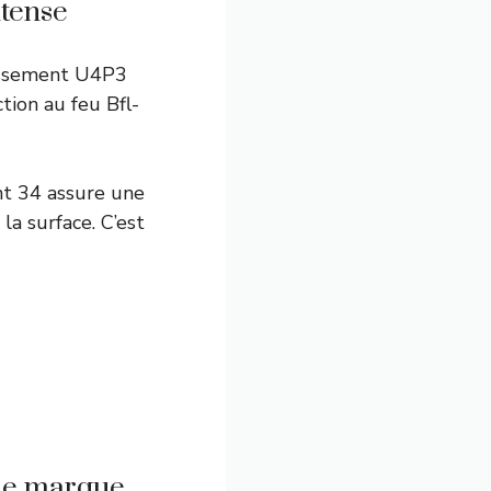
ntense
assement U4P3
tion au feu Bfl-
nt 34 assure une
la surface. C’est
 de marque