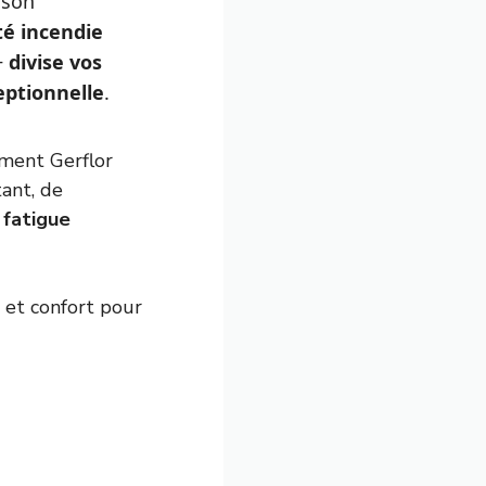
 son
té incendie
+
divise vos
eptionnelle
.
ment Gerflor
tant, de
 fatigue
 et confort pour