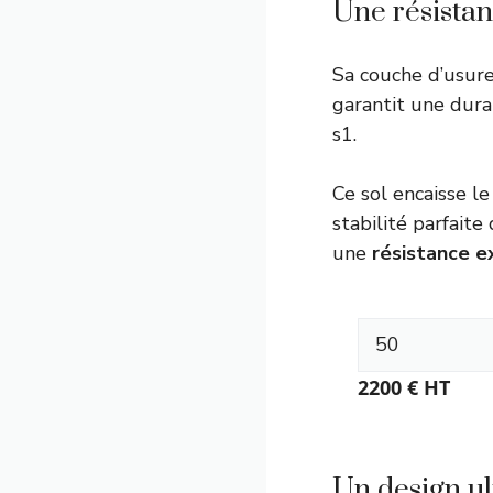
Une résistan
Sa couche d’usur
garantit une dura
s1
.
Ce sol encaisse l
stabilité parfaite
une
résistance e
2200
€ HT
Un design ul