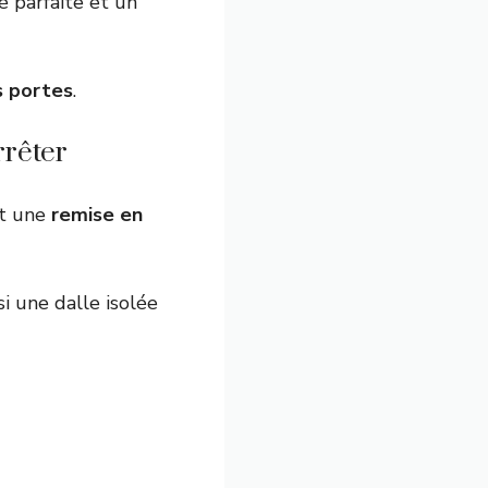
té parfaite et un
s portes
.
rrêter
et une
remise en
i une dalle isolée