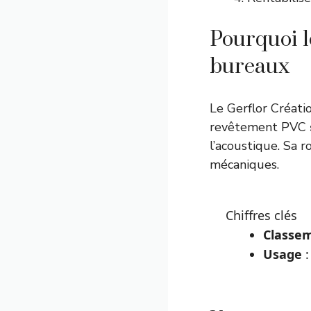
Pourquoi l
bureaux
Le Gerflor Créat
revêtement PVC
l’acoustique. Sa r
mécaniques.
Chiffres clés
Classe
Usage
: