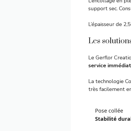
L’encollage en pl
support sec. Cons
L’épaisseur de 2,
Les solution
Le
Gerflor Creati
service immédia
La technologie Co
très facilement en
Pose collée
Stabilité dura