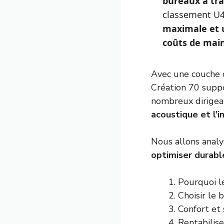
bureaux à tra
classement U4P
maximale et 
coûts de main
Avec une couche 
Création 70 suppo
nombreux dirigean
acoustique et l’
Nous allons analy
optimiser durabl
Pourquoi l
Choisir le
Confort et 
Rentabilis